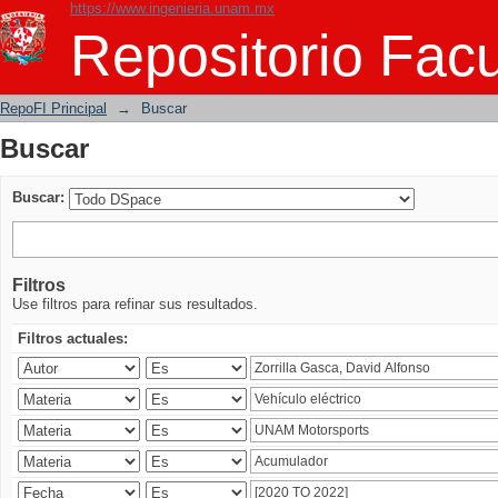
https://www.ingenieria.unam.mx
Buscar
Repositorio Facu
RepoFI Principal
→
Buscar
Buscar
Buscar:
Filtros
Use filtros para refinar sus resultados.
Filtros actuales: