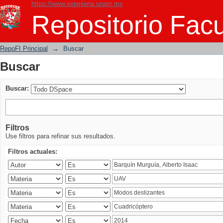
https://www.ingenieria.unam.mx
Buscar
Repositorio Facu
RepoFI Principal
→
Buscar
Buscar
Buscar:
Filtros
Use filtros para refinar sus resultados.
Filtros actuales: