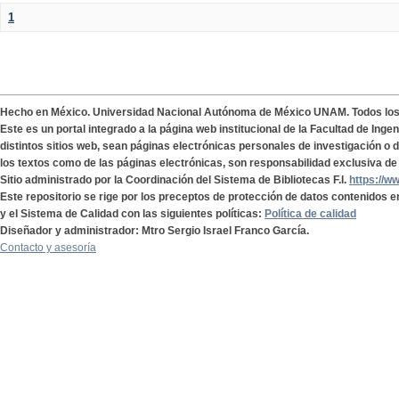
1
Hecho en México. Universidad Nacional Autónoma de México UNAM. Todos lo
Este es un portal integrado a la página web institucional de la Facultad de Ing
distintos sitios web, sean páginas electrónicas personales de investigación o de
los textos como de las páginas electrónicas, son responsabilidad exclusiva de 
Sitio administrado por la Coordinación del Sistema de Bibliotecas F.I.
https://w
Este repositorio se rige por los preceptos de protección de datos contenidos e
y el Sistema de Calidad con las siguientes políticas:
Política de calidad
Diseñador y administrador: Mtro Sergio Israel Franco García.
Contacto y asesoría