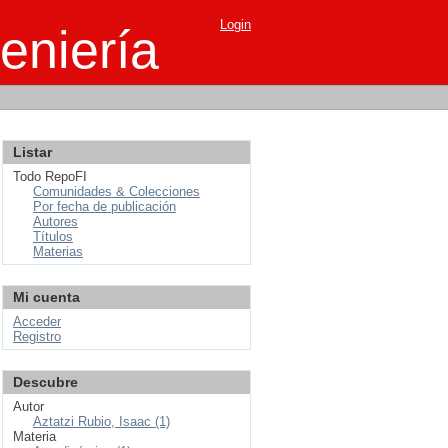
Login
eniería
Listar
Todo RepoFI
Comunidades & Colecciones
Por fecha de publicación
Autores
Títulos
Materias
Mi cuenta
Acceder
Registro
Descubre
Autor
Aztatzi Rubio, Isaac (1)
Materia