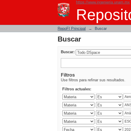
https://www.ingenieria.unam.mx
Buscar
Reposito
RepoFI Principal
→
Buscar
Buscar
Buscar:
Filtros
Use filtros para refinar sus resultados.
Filtros actuales: