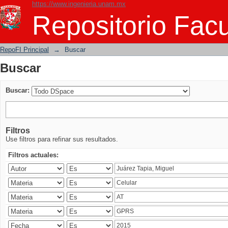
https://www.ingenieria.unam.mx
Buscar
Repositorio Facu
RepoFI Principal
→
Buscar
Buscar
Buscar:
Filtros
Use filtros para refinar sus resultados.
Filtros actuales: