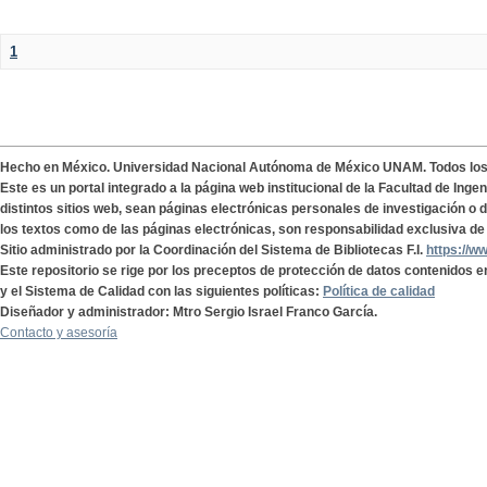
1
Hecho en México. Universidad Nacional Autónoma de México UNAM. Todos lo
Este es un portal integrado a la página web institucional de la Facultad de Ing
distintos sitios web, sean páginas electrónicas personales de investigación o de
los textos como de las páginas electrónicas, son responsabilidad exclusiva de 
Sitio administrado por la Coordinación del Sistema de Bibliotecas F.I.
https://w
Este repositorio se rige por los preceptos de protección de datos contenidos e
y el Sistema de Calidad con las siguientes políticas:
Política de calidad
Diseñador y administrador: Mtro Sergio Israel Franco García.
Contacto y asesoría