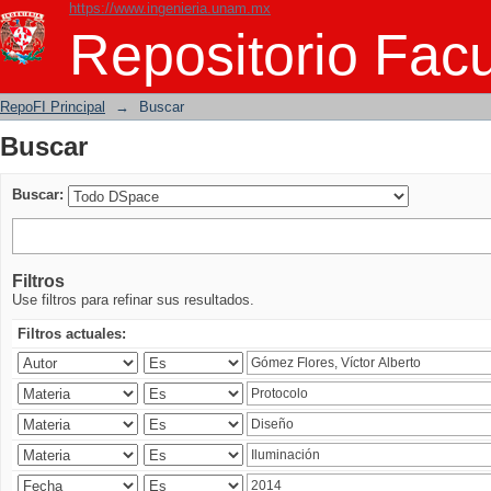
https://www.ingenieria.unam.mx
Buscar
Repositorio Facu
RepoFI Principal
→
Buscar
Buscar
Buscar:
Filtros
Use filtros para refinar sus resultados.
Filtros actuales: