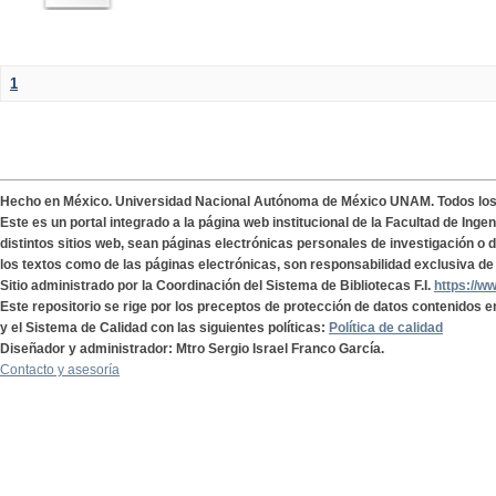
1
Hecho en México. Universidad Nacional Autónoma de México UNAM. Todos lo
Este es un portal integrado a la página web institucional de la Facultad de Ing
distintos sitios web, sean páginas electrónicas personales de investigación o de
los textos como de las páginas electrónicas, son responsabilidad exclusiva de 
Sitio administrado por la Coordinación del Sistema de Bibliotecas F.I.
https://w
Este repositorio se rige por los preceptos de protección de datos contenidos e
y el Sistema de Calidad con las siguientes políticas:
Política de calidad
Diseñador y administrador: Mtro Sergio Israel Franco García.
Contacto y asesoría