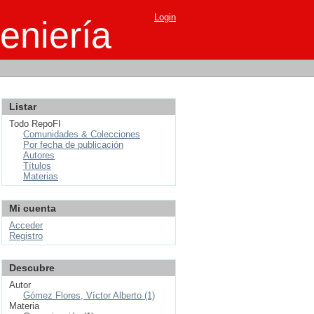
Login
eniería
Listar
Todo RepoFI
Comunidades & Colecciones
Por fecha de publicación
Autores
Títulos
Materias
Mi cuenta
Acceder
Registro
Descubre
Autor
Gómez Flores, Víctor Alberto (1)
Materia