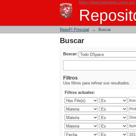
https://www.ingenieria.unam.mx
Buscar
Reposito
RepoFI Principal
→
Buscar
Buscar
Buscar:
Filtros
Use filtros para refinar sus resultados.
Filtros actuales: