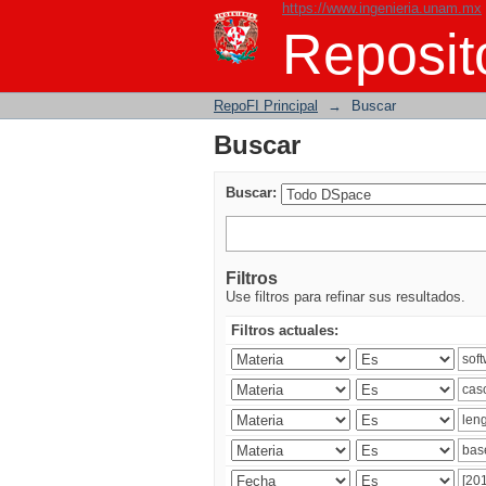
https://www.ingenieria.unam.mx
Buscar
Reposito
RepoFI Principal
→
Buscar
Buscar
Buscar:
Filtros
Use filtros para refinar sus resultados.
Filtros actuales: