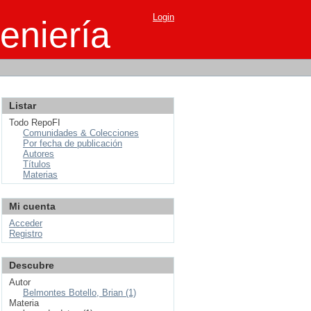
Login
eniería
Listar
Todo RepoFI
Comunidades & Colecciones
Por fecha de publicación
Autores
Títulos
Materias
Mi cuenta
Acceder
Registro
Descubre
Autor
Belmontes Botello, Brian (1)
Materia