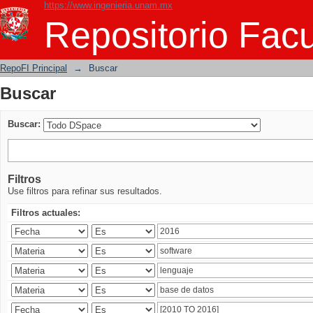
https://www.ingenieria.unam.mx
Buscar
Repositorio Facu
RepoFI Principal
→
Buscar
Buscar
Buscar:
Filtros
Use filtros para refinar sus resultados.
Filtros actuales: