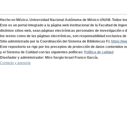
Hecho en México. Universidad Nacional Autónoma de México UNAM. Todos lo
Este es un portal integrado a la página web institucional de la Facultad de Ing
distintos sitios web, sean páginas electrónicas personales de investigación o de
los textos como de las páginas electrónicas, son responsabilidad exclusiva de 
Sitio administrado por la Coordinación del Sistema de Bibliotecas F.I.
https://w
Este repositorio se rige por los preceptos de protección de datos contenidos e
y el Sistema de Calidad con las siguientes políticas:
Política de calidad
Diseñador y administrador: Mtro Sergio Israel Franco García.
Contacto y asesoría