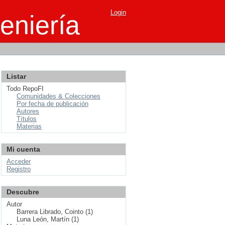
Login
eniería
Listar
Todo RepoFI
Comunidades & Colecciones
Por fecha de publicación
Autores
Títulos
Materias
Mi cuenta
Acceder
Registro
Descubre
Autor
Barrera Librado, Cointo (1)
Luna León, Martín (1)