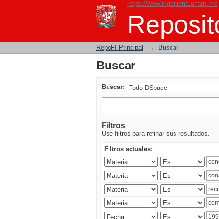
https://www.ingenieria.unam.mx
Buscar
Reposito
RepoFI Principal
→
Buscar
Buscar
Buscar:
Filtros
Use filtros para refinar sus resultados.
Filtros actuales: