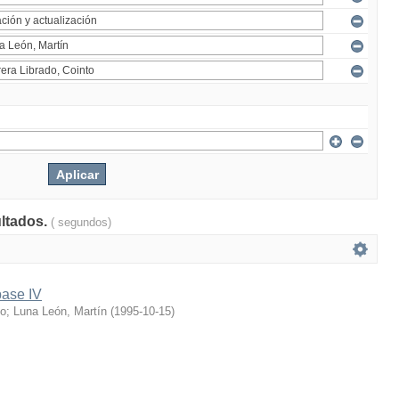
ultados.
( segundos)
base IV
to
;
Luna León, Martín
(
1995-10-15
)