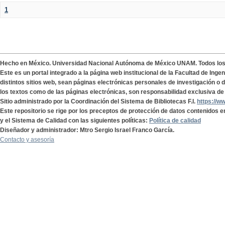
1
Hecho en México. Universidad Nacional Autónoma de México UNAM. Todos lo
Este es un portal integrado a la página web institucional de la Facultad de Ing
distintos sitios web, sean páginas electrónicas personales de investigación o de
los textos como de las páginas electrónicas, son responsabilidad exclusiva de 
Sitio administrado por la Coordinación del Sistema de Bibliotecas F.I.
https://w
Este repositorio se rige por los preceptos de protección de datos contenidos e
y el Sistema de Calidad con las siguientes políticas:
Política de calidad
Diseñador y administrador: Mtro Sergio Israel Franco García.
Contacto y asesoría