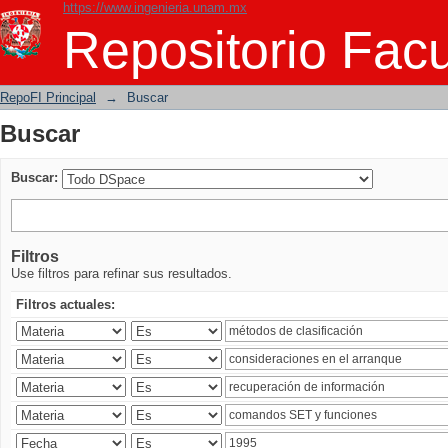
https://www.ingenieria.unam.mx
Buscar
Repositorio Facu
RepoFI Principal
→
Buscar
Buscar
Buscar:
Filtros
Use filtros para refinar sus resultados.
Filtros actuales: