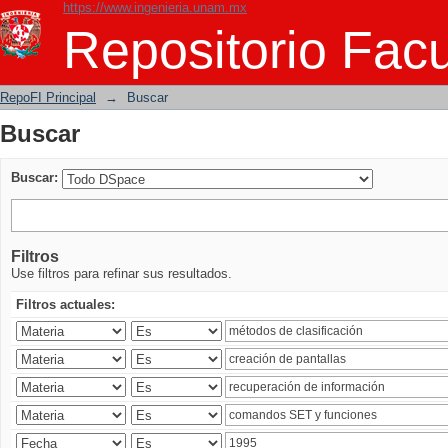
https://www.ingenieria.unam.mx
Buscar
Repositorio Facu
RepoFI Principal
→
Buscar
Buscar
Buscar:
Filtros
Use filtros para refinar sus resultados.
Filtros actuales: