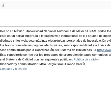
1
Hecho en México. Universidad Nacional Autónoma de México UNAM. Todos lo
Este es un portal integrado a la página web institucional de la Facultad de Ing
distintos sitios web, sean páginas electrónicas personales de investigación o de
los textos como de las páginas electrónicas, son responsabilidad exclusiva de 
Sitio administrado por la Coordinación del Sistema de Bibliotecas F.I.
https://w
Este repositorio se rige por los preceptos de protección de datos contenidos e
y el Sistema de Calidad con las siguientes políticas:
Política de calidad
Diseñador y administrador: Mtro Sergio Israel Franco García.
Contacto y asesoría