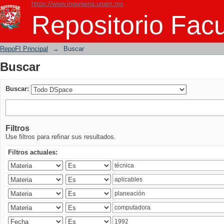
https://www.ingenieria.unam.mx
Buscar
Repositorio Facu
RepoFI Principal
→
Buscar
Buscar
Buscar:
Filtros
Use filtros para refinar sus resultados.
Filtros actuales: