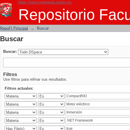
https://www.ingenieria.unam.mx
Buscar
Repositorio Facu
RepoFI Principal
→
Buscar
Buscar
Buscar:
Filtros
Use filtros para refinar sus resultados.
Filtros actuales: