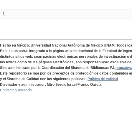
1
Hecho en México. Universidad Nacional Autónoma de México UNAM. Todos lo
Este es un portal integrado a la página web institucional de la Facultad de Ing
distintos sitios web, sean páginas electrónicas personales de investigación o de
los textos como de las páginas electrónicas, son responsabilidad exclusiva de 
Sitio administrado por la Coordinación del Sistema de Bibliotecas F.I.
https://w
Este repositorio se rige por los preceptos de protección de datos contenidos e
y el Sistema de Calidad con las siguientes políticas:
Política de calidad
Diseñador y administrador: Mtro Sergio Israel Franco García.
Contacto y asesoría