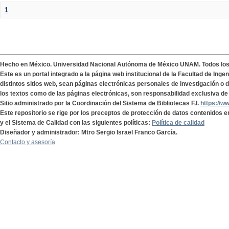
1
Hecho en México. Universidad Nacional Autónoma de México UNAM. Todos lo
Este es un portal integrado a la página web institucional de la Facultad de Ing
distintos sitios web, sean páginas electrónicas personales de investigación o de
los textos como de las páginas electrónicas, son responsabilidad exclusiva de 
Sitio administrado por la Coordinación del Sistema de Bibliotecas F.I.
https://w
Este repositorio se rige por los preceptos de protección de datos contenidos e
y el Sistema de Calidad con las siguientes políticas:
Política de calidad
Diseñador y administrador: Mtro Sergio Israel Franco García.
Contacto y asesoría