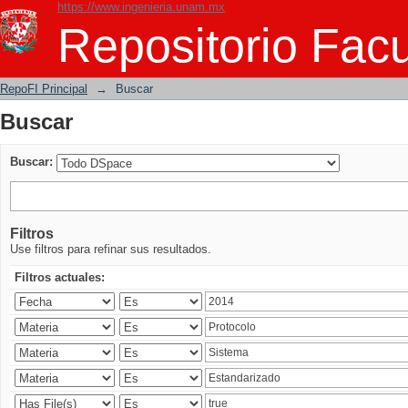
https://www.ingenieria.unam.mx
Buscar
Repositorio Facu
RepoFI Principal
→
Buscar
Buscar
Buscar:
Filtros
Use filtros para refinar sus resultados.
Filtros actuales: