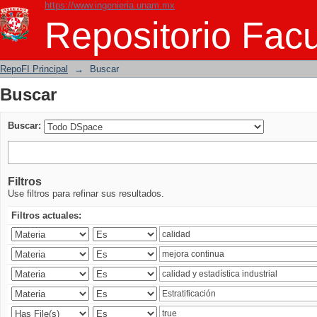
https://www.ingenieria.unam.mx
Buscar
Repositorio Facu
RepoFI Principal
→
Buscar
Buscar
Buscar:
Filtros
Use filtros para refinar sus resultados.
Filtros actuales: