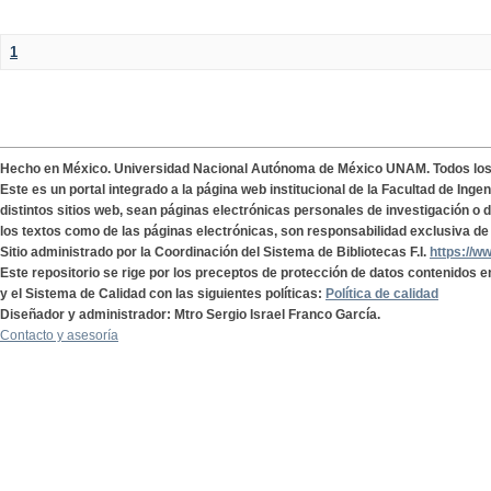
1
Hecho en México. Universidad Nacional Autónoma de México UNAM. Todos lo
Este es un portal integrado a la página web institucional de la Facultad de Ing
distintos sitios web, sean páginas electrónicas personales de investigación o de
los textos como de las páginas electrónicas, son responsabilidad exclusiva de 
Sitio administrado por la Coordinación del Sistema de Bibliotecas F.I.
https://w
Este repositorio se rige por los preceptos de protección de datos contenidos e
y el Sistema de Calidad con las siguientes políticas:
Política de calidad
Diseñador y administrador: Mtro Sergio Israel Franco García.
Contacto y asesoría