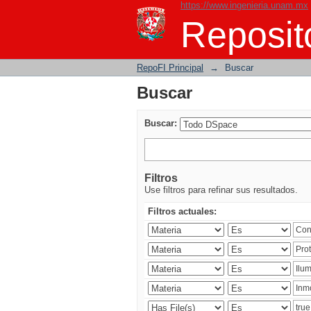
https://www.ingenieria.unam.mx
Buscar
Reposito
RepoFI Principal
→
Buscar
Buscar
Buscar:
Filtros
Use filtros para refinar sus resultados.
Filtros actuales: