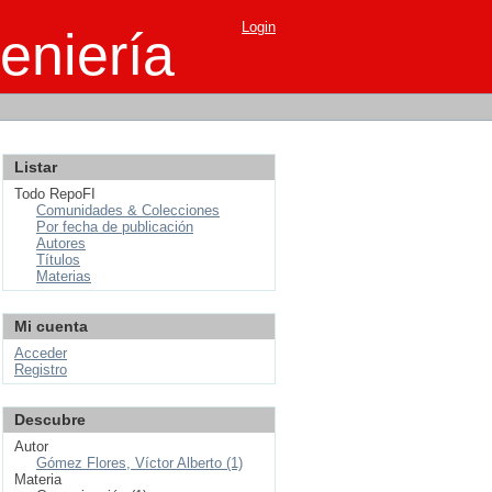
Login
eniería
Listar
Todo RepoFI
Comunidades & Colecciones
Por fecha de publicación
Autores
Títulos
Materias
Mi cuenta
Acceder
Registro
Descubre
Autor
Gómez Flores, Víctor Alberto (1)
Materia