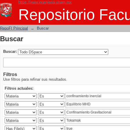
https://www.ingenieria.unam.mx
Buscar
Repositorio Facu
RepoFI Principal
→
Buscar
Buscar
Buscar:
Filtros
Use filtros para refinar sus resultados.
Filtros actuales: