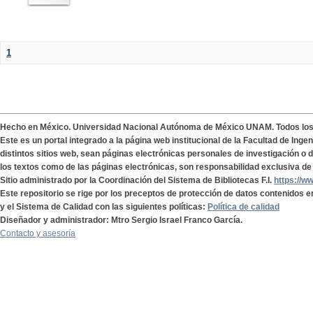
1
Hecho en México. Universidad Nacional Autónoma de México UNAM. Todos lo
Este es un portal integrado a la página web institucional de la Facultad de Ing
distintos sitios web, sean páginas electrónicas personales de investigación o de
los textos como de las páginas electrónicas, son responsabilidad exclusiva de 
Sitio administrado por la Coordinación del Sistema de Bibliotecas F.I.
https://w
Este repositorio se rige por los preceptos de protección de datos contenidos e
y el Sistema de Calidad con las siguientes políticas:
Política de calidad
Diseñador y administrador: Mtro Sergio Israel Franco García.
Contacto y asesoría