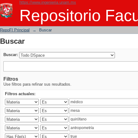
https://www.ingenieria.unam.mx
Buscar
Repositorio Facu
RepoFI Principal
→
Buscar
Buscar
Buscar:
Filtros
Use filtros para refinar sus resultados.
Filtros actuales: