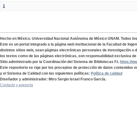
1
Hecho en México. Universidad Nacional Autónoma de México UNAM. Todos lo
Este es un portal integrado a la página web institucional de la Facultad de Ing
distintos sitios web, sean páginas electrónicas personales de investigación o de
los textos como de las páginas electrónicas, son responsabilidad exclusiva de 
Sitio administrado por la Coordinación del Sistema de Bibliotecas F.I.
https://w
Este repositorio se rige por los preceptos de protección de datos contenidos e
y el Sistema de Calidad con las siguientes políticas:
Política de calidad
Diseñador y administrador: Mtro Sergio Israel Franco García.
Contacto y asesoría