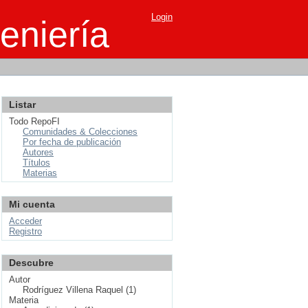
Login
eniería
Listar
Todo RepoFI
Comunidades & Colecciones
Por fecha de publicación
Autores
Títulos
Materias
Mi cuenta
Acceder
Registro
Descubre
Autor
Rodríguez Villena Raquel (1)
Materia