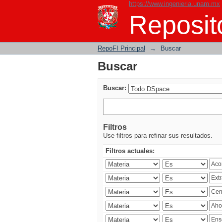
https://www.ingenieria.unam.mx
Buscar
Reposito
RepoFI Principal
→
Buscar
Buscar
Buscar:
Filtros
Use filtros para refinar sus resultados.
Filtros actuales: