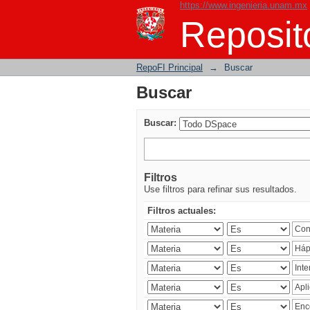
https://www.ingenieria.unam.mx
Buscar
Reposito
RepoFI Principal
→
Buscar
Buscar
Buscar:
Filtros
Use filtros para refinar sus resultados.
Filtros actuales: