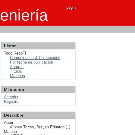
Login
eniería
Listar
Todo RepoFI
Comunidades & Colecciones
Por fecha de publicación
Autores
Títulos
Materias
Mi cuenta
Acceder
Registro
Descubre
Autor
Alonso Torres, Brayan Eduardo (1)
Materia