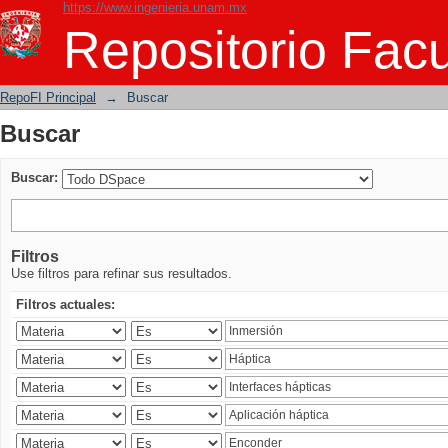
https://www.ingenieria.unam.mx
Buscar
Repositorio Facu
RepoFI Principal
→
Buscar
Buscar
Buscar:
Filtros
Use filtros para refinar sus resultados.
Filtros actuales: