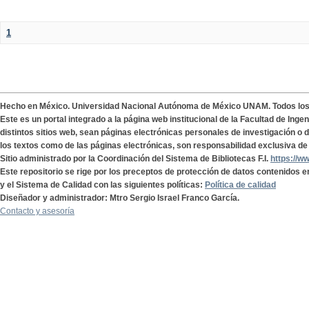
1
Hecho en México. Universidad Nacional Autónoma de México UNAM. Todos lo
Este es un portal integrado a la página web institucional de la Facultad de Ing
distintos sitios web, sean páginas electrónicas personales de investigación o de
los textos como de las páginas electrónicas, son responsabilidad exclusiva de 
Sitio administrado por la Coordinación del Sistema de Bibliotecas F.I.
https://w
Este repositorio se rige por los preceptos de protección de datos contenidos e
y el Sistema de Calidad con las siguientes políticas:
Política de calidad
Diseñador y administrador: Mtro Sergio Israel Franco García.
Contacto y asesoría