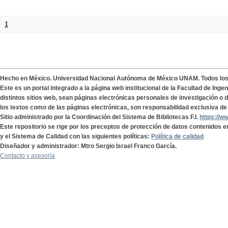
1
Hecho en México. Universidad Nacional Autónoma de México UNAM. Todos lo
Este es un portal integrado a la página web institucional de la Facultad de Ing
distintos sitios web, sean páginas electrónicas personales de investigación o de
los textos como de las páginas electrónicas, son responsabilidad exclusiva de 
Sitio administrado por la Coordinación del Sistema de Bibliotecas F.I.
https://w
Este repositorio se rige por los preceptos de protección de datos contenidos e
y el Sistema de Calidad con las siguientes políticas:
Política de calidad
Diseñador y administrador: Mtro Sergio Israel Franco García.
Contacto y asesoría