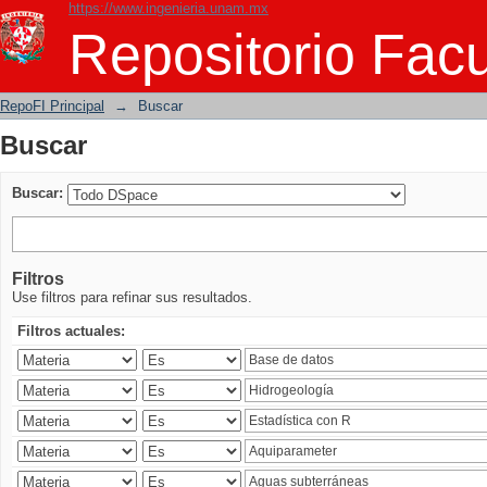
https://www.ingenieria.unam.mx
Buscar
Repositorio Facu
RepoFI Principal
→
Buscar
Buscar
Buscar:
Filtros
Use filtros para refinar sus resultados.
Filtros actuales: