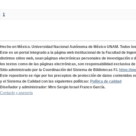
1
Hecho en México. Universidad Nacional Autónoma de México UNAM. Todos lo
Este es un portal integrado a la página web institucional de la Facultad de Ing
distintos sitios web, sean páginas electrónicas personales de investigación o de
los textos como de las páginas electrónicas, son responsabilidad exclusiva de 
Sitio administrado por la Coordinación del Sistema de Bibliotecas F.I.
https://w
Este repositorio se rige por los preceptos de protección de datos contenidos e
y el Sistema de Calidad con las siguientes políticas:
Política de calidad
Diseñador y administrador: Mtro Sergio Israel Franco García.
Contacto y asesoría