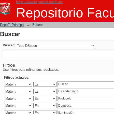
https://www.ingenieria.unam.mx
Buscar
Repositorio Facu
RepoFI Principal
→
Buscar
Buscar
Buscar:
Filtros
Use filtros para refinar sus resultados.
Filtros actuales: