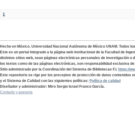
1
Hecho en México. Universidad Nacional Autónoma de México UNAM. Todos lo
Este es un portal integrado a la página web institucional de la Facultad de Ing
distintos sitios web, sean páginas electrónicas personales de investigación o de
los textos como de las páginas electrónicas, son responsabilidad exclusiva de 
Sitio administrado por la Coordinación del Sistema de Bibliotecas F.I.
https://w
Este repositorio se rige por los preceptos de protección de datos contenidos e
y el Sistema de Calidad con las siguientes políticas:
Política de calidad
Diseñador y administrador: Mtro Sergio Israel Franco García.
Contacto y asesoría