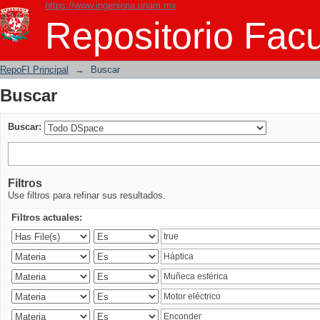
https://www.ingenieria.unam.mx
Buscar
Repositorio Facu
RepoFI Principal
→
Buscar
Buscar
Buscar:
Filtros
Use filtros para refinar sus resultados.
Filtros actuales: