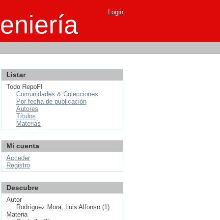
Login
eniería
Listar
Todo RepoFI
Comunidades & Colecciones
Por fecha de publicación
Autores
Títulos
Materias
Mi cuenta
Acceder
Registro
Descubre
Autor
Rodríguez Mora, Luis Alfonso (1)
Materia