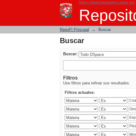
https://www.ingenieria.unam.mx
Buscar
Reposito
RepoFI Principal
→
Buscar
Buscar
Buscar:
Filtros
Use filtros para refinar sus resultados.
Filtros actuales: