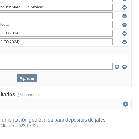
ultados.
( segundos)
trumentación geotécnica para depósitos de jales
 Alfonso
(
2023-10-12
)