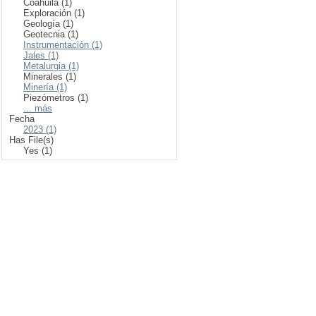
Coahuila (1)
Exploración (1)
Geología (1)
Geotecnia (1)
Instrumentación (1)
Jales (1)
Metalurgia (1)
Minerales (1)
Minería (1)
Piezómetros (1)
... más
Fecha
2023 (1)
Has File(s)
Yes (1)