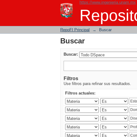
https://www.ingenieria.unam.mx
Buscar
Reposito
RepoFI Principal
→
Buscar
Buscar
Buscar:
Filtros
Use filtros para refinar sus resultados.
Filtros actuales: