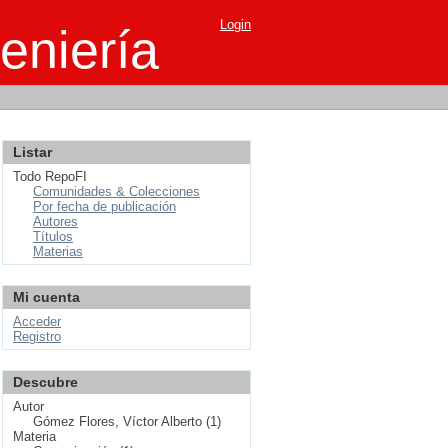
Login
eniería
Listar
Todo RepoFI
Comunidades & Colecciones
Por fecha de publicación
Autores
Títulos
Materias
Mi cuenta
Acceder
Registro
Descubre
Autor
Gómez Flores, Víctor Alberto (1)
Materia