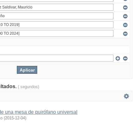
ultados.
( segundos)
de una mesa de quirófano universal
io
(
2015-12-04
)