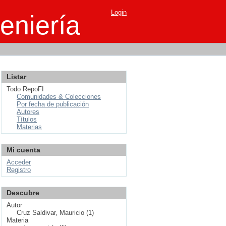
Login
eniería
Listar
Todo RepoFI
Comunidades & Colecciones
Por fecha de publicación
Autores
Títulos
Materias
Mi cuenta
Acceder
Registro
Descubre
Autor
Cruz Saldivar, Mauricio (1)
Materia