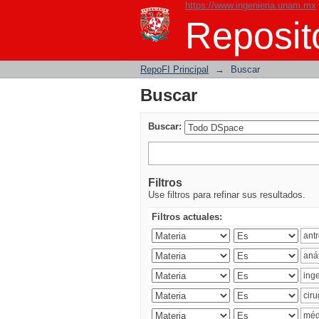
https://www.ingenieria.unam.mx
Buscar
Reposito
RepoFI Principal
→
Buscar
Buscar
Buscar:
Filtros
Use filtros para refinar sus resultados.
Filtros actuales: