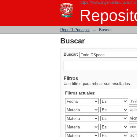
https://www.ingenieria.unam.mx
Buscar
Reposito
RepoFI Principal
→
Buscar
Buscar
Buscar:
Filtros
Use filtros para refinar sus resultados.
Filtros actuales: