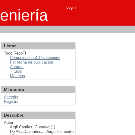
Login
eniería
Listar
Todo RepoFI
Comunidades & Colecciones
Por fecha de publicación
Autores
Títulos
Materias
Mi cuenta
Acceder
Registro
Descubre
Autor
Argil Carriles, Gustavo (1)
De Alba Castañeda, Jorge Humberto