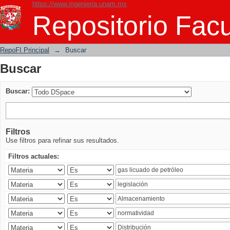
https://www.ingenieria.unam.mx
Buscar
Repositorio Facu
RepoFI Principal
→
Buscar
Buscar
Buscar:
Filtros
Use filtros para refinar sus resultados.
Filtros actuales: