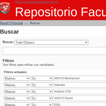
https://www.ingenieria.unam.mx
Buscar
Repositorio Facu
RepoFI Principal
→
Buscar
Buscar
Buscar:
Filtros
Use filtros para refinar sus resultados.
Filtros actuales: