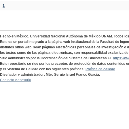
1
Hecho en México. Universidad Nacional Autónoma de México UNAM. Todos lo
Este es un portal integrado a la página web institucional de la Facultad de Ing
distintos sitios web, sean páginas electrónicas personales de investigación o de
los textos como de las páginas electrónicas, son responsabilidad exclusiva de 
Sitio administrado por la Coordinación del Sistema de Bibliotecas F.I.
https://w
Este repositorio se rige por los preceptos de protección de datos contenidos e
y el Sistema de Calidad con las siguientes políticas:
Política de calidad
Diseñador y administrador: Mtro Sergio Israel Franco García.
Contacto y asesoría