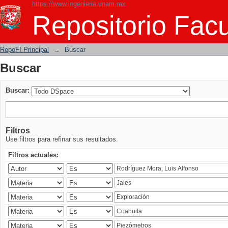
https://www.ingenieria.unam.mx
Buscar
Repositorio Facu
RepoFI Principal
→
Buscar
Buscar
Buscar:
Filtros
Use filtros para refinar sus resultados.
Filtros actuales: