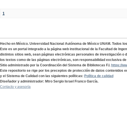
1
Hecho en México. Universidad Nacional Autónoma de México UNAM. Todos lo
Este es un portal integrado a la página web institucional de la Facultad de Ing
distintos sitios web, sean páginas electrónicas personales de investigación o de
los textos como de las páginas electrónicas, son responsabilidad exclusiva de 
Sitio administrado por la Coordinación del Sistema de Bibliotecas F.I.
https://w
Este repositorio se rige por los preceptos de protección de datos contenidos e
y el Sistema de Calidad con las siguientes políticas:
Política de calidad
Diseñador y administrador: Mtro Sergio Israel Franco García.
Contacto y asesoría