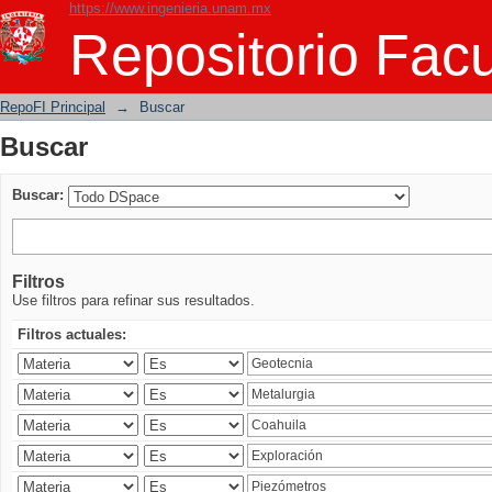
https://www.ingenieria.unam.mx
Buscar
Repositorio Facu
RepoFI Principal
→
Buscar
Buscar
Buscar:
Filtros
Use filtros para refinar sus resultados.
Filtros actuales: