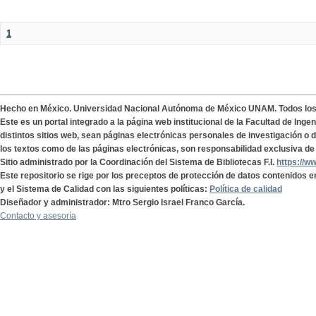
1
Hecho en México. Universidad Nacional Autónoma de México UNAM. Todos lo
Este es un portal integrado a la página web institucional de la Facultad de Ing
distintos sitios web, sean páginas electrónicas personales de investigación o de
los textos como de las páginas electrónicas, son responsabilidad exclusiva de 
Sitio administrado por la Coordinación del Sistema de Bibliotecas F.I.
https://w
Este repositorio se rige por los preceptos de protección de datos contenidos e
y el Sistema de Calidad con las siguientes políticas:
Política de calidad
Diseñador y administrador: Mtro Sergio Israel Franco García.
Contacto y asesoría