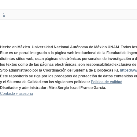
1
Hecho en México. Universidad Nacional Autónoma de México UNAM. Todos lo
Este es un portal integrado a la página web institucional de la Facultad de Ing
distintos sitios web, sean páginas electrónicas personales de investigación o de
los textos como de las páginas electrónicas, son responsabilidad exclusiva de 
Sitio administrado por la Coordinación del Sistema de Bibliotecas F.I.
https://w
Este repositorio se rige por los preceptos de protección de datos contenidos e
y el Sistema de Calidad con las siguientes políticas:
Política de calidad
Diseñador y administrador: Mtro Sergio Israel Franco García.
Contacto y asesoría