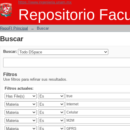
https://www.ingenieria.unam.mx
Buscar
Repositorio Facu
RepoFI Principal
→
Buscar
Buscar
Buscar:
Filtros
Use filtros para refinar sus resultados.
Filtros actuales: