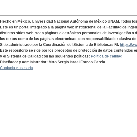
Hecho en México. Universidad Nacional Autónoma de México UNAM. Todos lo
Este es un portal integrado a la página web institucional de la Facultad de Ing
distintos sitios web, sean páginas electrónicas personales de investigación o de
los textos como de las páginas electrónicas, son responsabilidad exclusiva de 
Sitio administrado por la Coordinación del Sistema de Bibliotecas F.I.
https://w
Este repositorio se rige por los preceptos de protección de datos contenidos e
y el Sistema de Calidad con las siguientes políticas:
Política de calidad
Diseñador y administrador: Mtro Sergio Israel Franco García.
Contacto y asesoría