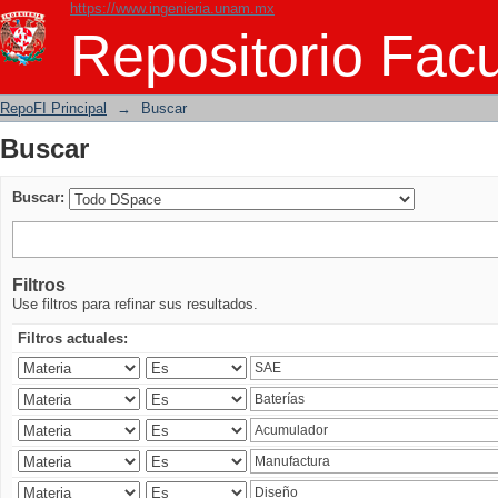
https://www.ingenieria.unam.mx
Buscar
Repositorio Facu
RepoFI Principal
→
Buscar
Buscar
Buscar:
Filtros
Use filtros para refinar sus resultados.
Filtros actuales: