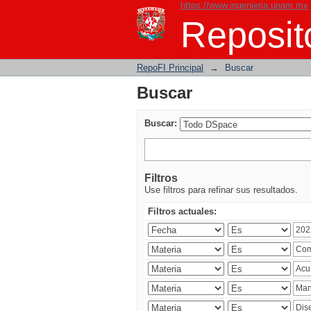
https://www.ingenieria.unam.mx
Buscar
Reposito
RepoFI Principal
→
Buscar
Buscar
Buscar:
Filtros
Use filtros para refinar sus resultados.
Filtros actuales: