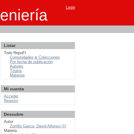
Login
eniería
Listar
Todo RepoFI
Comunidades & Colecciones
Por fecha de publicación
Autores
Títulos
Materias
Mi cuenta
Acceder
Registro
Descubre
Autor
Zorrilla Gasca, David Alfonso (1)
Materia