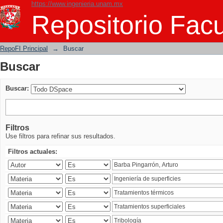
https://www.ingenieria.unam.mx
Buscar
Repositorio Facu
RepoFI Principal
→
Buscar
Buscar
Buscar:
Filtros
Use filtros para refinar sus resultados.
Filtros actuales: