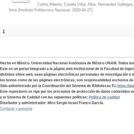
Carlos Alberto
;
Covelo Villar, Alba
;
Hernández Gallegos,
Irma
(
Instituto Politécnico Nacional
,
2020-04-27
)
1
Hecho en México. Universidad Nacional Autónoma de México UNAM. Todos lo
Este es un portal integrado a la página web institucional de la Facultad de Ing
distintos sitios web, sean páginas electrónicas personales de investigación o de
los textos como de las páginas electrónicas, son responsabilidad exclusiva de 
Sitio administrado por la Coordinación del Sistema de Bibliotecas F.I.
https://w
Este repositorio se rige por los preceptos de protección de datos contenidos e
y el Sistema de Calidad con las siguientes políticas:
Política de calidad
Diseñador y administrador: Mtro Sergio Israel Franco García.
Contacto y asesoría