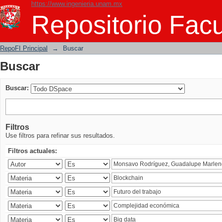
https://www.ingenieria.unam.mx
Buscar
Repositorio Facu
RepoFI Principal
→
Buscar
Buscar
Buscar:
Filtros
Use filtros para refinar sus resultados.
Filtros actuales: