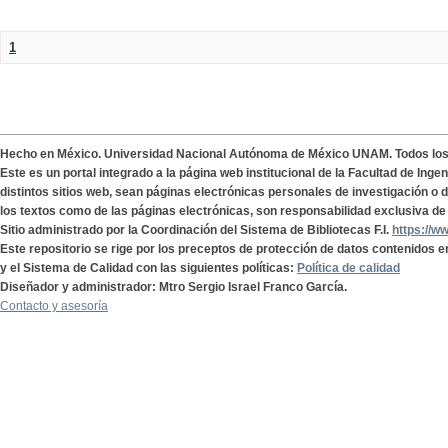
1
Hecho en México. Universidad Nacional Autónoma de México UNAM. Todos lo
Este es un portal integrado a la página web institucional de la Facultad de Ing
distintos sitios web, sean páginas electrónicas personales de investigación o de
los textos como de las páginas electrónicas, son responsabilidad exclusiva de 
Sitio administrado por la Coordinación del Sistema de Bibliotecas F.I.
https://w
Este repositorio se rige por los preceptos de protección de datos contenidos e
y el Sistema de Calidad con las siguientes políticas:
Política de calidad
Diseñador y administrador: Mtro Sergio Israel Franco García.
Contacto y asesoría