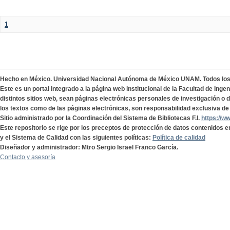
1
Hecho en México. Universidad Nacional Autónoma de México UNAM. Todos lo
Este es un portal integrado a la página web institucional de la Facultad de Ing
distintos sitios web, sean páginas electrónicas personales de investigación o de
los textos como de las páginas electrónicas, son responsabilidad exclusiva de 
Sitio administrado por la Coordinación del Sistema de Bibliotecas F.I.
https://w
Este repositorio se rige por los preceptos de protección de datos contenidos e
y el Sistema de Calidad con las siguientes políticas:
Política de calidad
Diseñador y administrador: Mtro Sergio Israel Franco García.
Contacto y asesoría