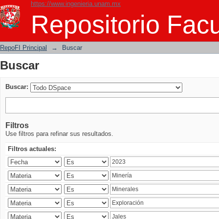
https://www.ingenieria.unam.mx
Buscar
Repositorio Facu
RepoFI Principal
→
Buscar
Buscar
Buscar:
Filtros
Use filtros para refinar sus resultados.
Filtros actuales: