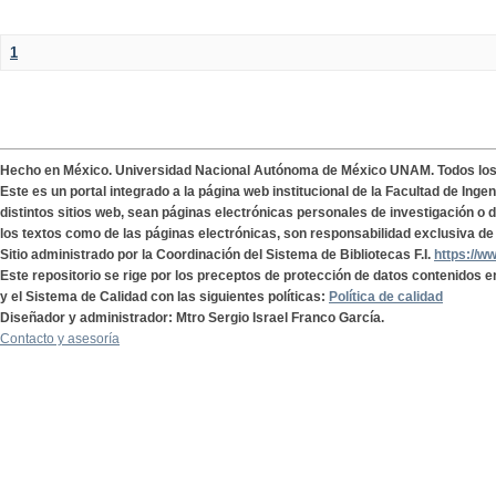
1
Hecho en México. Universidad Nacional Autónoma de México UNAM. Todos lo
Este es un portal integrado a la página web institucional de la Facultad de Ing
distintos sitios web, sean páginas electrónicas personales de investigación o de
los textos como de las páginas electrónicas, son responsabilidad exclusiva de 
Sitio administrado por la Coordinación del Sistema de Bibliotecas F.I.
https://w
Este repositorio se rige por los preceptos de protección de datos contenidos e
y el Sistema de Calidad con las siguientes políticas:
Política de calidad
Diseñador y administrador: Mtro Sergio Israel Franco García.
Contacto y asesoría