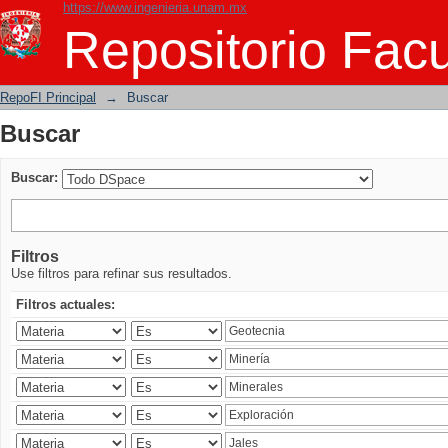
https://www.ingenieria.unam.mx
Buscar
Repositorio Facu
RepoFI Principal
→
Buscar
Buscar
Buscar:
Filtros
Use filtros para refinar sus resultados.
Filtros actuales: