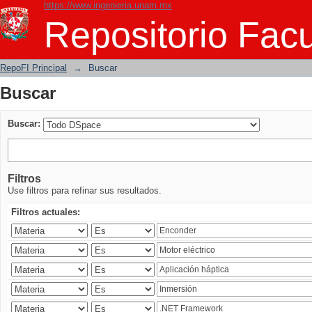
https://www.ingenieria.unam.mx
Buscar
Repositorio Facu
RepoFI Principal
→
Buscar
Buscar
Buscar:
Filtros
Use filtros para refinar sus resultados.
Filtros actuales: