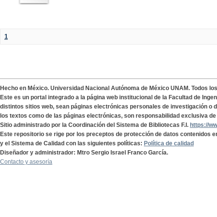
1
Hecho en México. Universidad Nacional Autónoma de México UNAM. Todos lo
Este es un portal integrado a la página web institucional de la Facultad de Ing
distintos sitios web, sean páginas electrónicas personales de investigación o de
los textos como de las páginas electrónicas, son responsabilidad exclusiva de 
Sitio administrado por la Coordinación del Sistema de Bibliotecas F.I.
https://w
Este repositorio se rige por los preceptos de protección de datos contenidos e
y el Sistema de Calidad con las siguientes políticas:
Política de calidad
Diseñador y administrador: Mtro Sergio Israel Franco García.
Contacto y asesoría