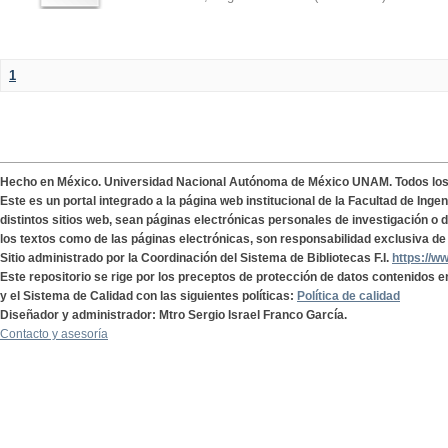
1
Hecho en México. Universidad Nacional Autónoma de México UNAM. Todos lo
Este es un portal integrado a la página web institucional de la Facultad de Ing
distintos sitios web, sean páginas electrónicas personales de investigación o de
los textos como de las páginas electrónicas, son responsabilidad exclusiva de 
Sitio administrado por la Coordinación del Sistema de Bibliotecas F.I.
https://w
Este repositorio se rige por los preceptos de protección de datos contenidos e
y el Sistema de Calidad con las siguientes políticas:
Política de calidad
Diseñador y administrador: Mtro Sergio Israel Franco García.
Contacto y asesoría