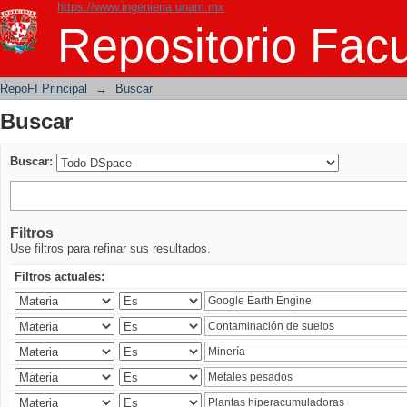
https://www.ingenieria.unam.mx
Buscar
Repositorio Facu
RepoFI Principal
→
Buscar
Buscar
Buscar:
Filtros
Use filtros para refinar sus resultados.
Filtros actuales: