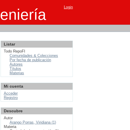
Login
eniería
Listar
Todo RepoFI
Comunidades & Colecciones
Por fecha de publicación
Autores
Títulos
Materias
Mi cuenta
Acceder
Registro
Descubre
Autor
Arango Porras, Viridiana (1)
Materia