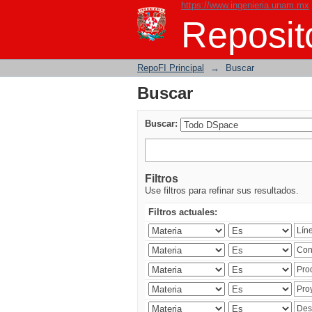
https://www.ingenieria.unam.mx
Buscar
Reposito
RepoFI Principal
→
Buscar
Buscar
Buscar:
Filtros
Use filtros para refinar sus resultados.
Filtros actuales: