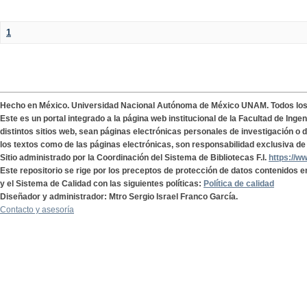
1
Hecho en México. Universidad Nacional Autónoma de México UNAM. Todos lo
Este es un portal integrado a la página web institucional de la Facultad de Ing
distintos sitios web, sean páginas electrónicas personales de investigación o de
los textos como de las páginas electrónicas, son responsabilidad exclusiva de 
Sitio administrado por la Coordinación del Sistema de Bibliotecas F.I.
https://w
Este repositorio se rige por los preceptos de protección de datos contenidos e
y el Sistema de Calidad con las siguientes políticas:
Política de calidad
Diseñador y administrador: Mtro Sergio Israel Franco García.
Contacto y asesoría