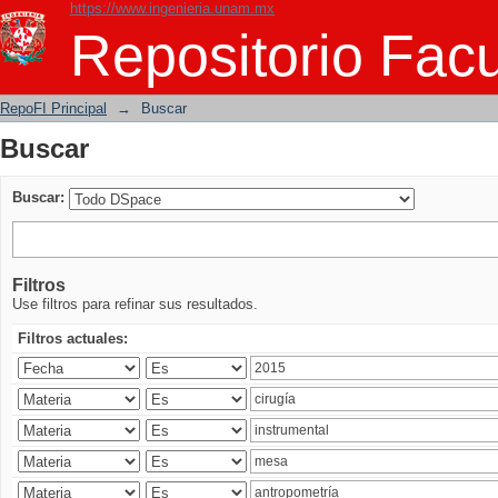
https://www.ingenieria.unam.mx
Buscar
Repositorio Facu
RepoFI Principal
→
Buscar
Buscar
Buscar:
Filtros
Use filtros para refinar sus resultados.
Filtros actuales: