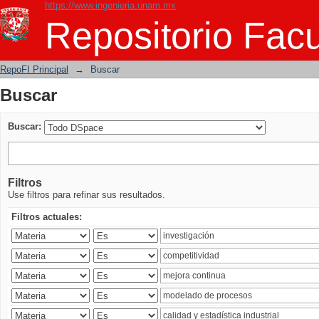
https://www.ingenieria.unam.mx
Buscar
Repositorio Facu
RepoFI Principal
→
Buscar
Buscar
Buscar:
Filtros
Use filtros para refinar sus resultados.
Filtros actuales: