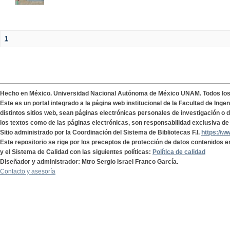
1
Hecho en México. Universidad Nacional Autónoma de México UNAM. Todos lo
Este es un portal integrado a la página web institucional de la Facultad de Ing
distintos sitios web, sean páginas electrónicas personales de investigación o de
los textos como de las páginas electrónicas, son responsabilidad exclusiva de 
Sitio administrado por la Coordinación del Sistema de Bibliotecas F.I.
https://w
Este repositorio se rige por los preceptos de protección de datos contenidos e
y el Sistema de Calidad con las siguientes políticas:
Política de calidad
Diseñador y administrador: Mtro Sergio Israel Franco García.
Contacto y asesoría