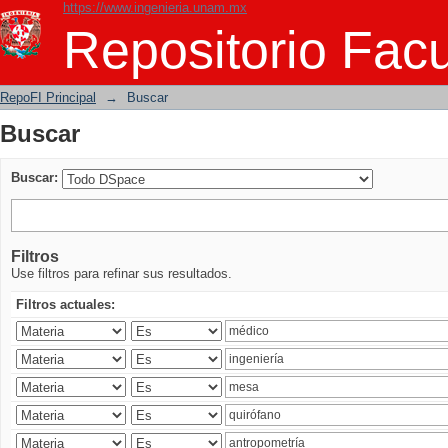
https://www.ingenieria.unam.mx
Buscar
Repositorio Facu
RepoFI Principal
→
Buscar
Buscar
Buscar:
Filtros
Use filtros para refinar sus resultados.
Filtros actuales: