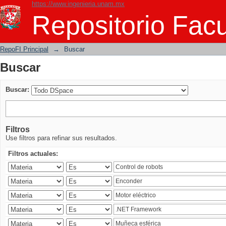
https://www.ingenieria.unam.mx
Buscar
Repositorio Facu
RepoFI Principal
→
Buscar
Buscar
Buscar:
Filtros
Use filtros para refinar sus resultados.
Filtros actuales: