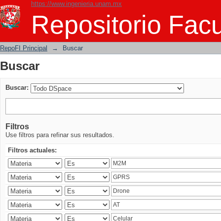
https://www.ingenieria.unam.mx
Buscar
Repositorio Facu
RepoFI Principal
→
Buscar
Buscar
Buscar:
Filtros
Use filtros para refinar sus resultados.
Filtros actuales: