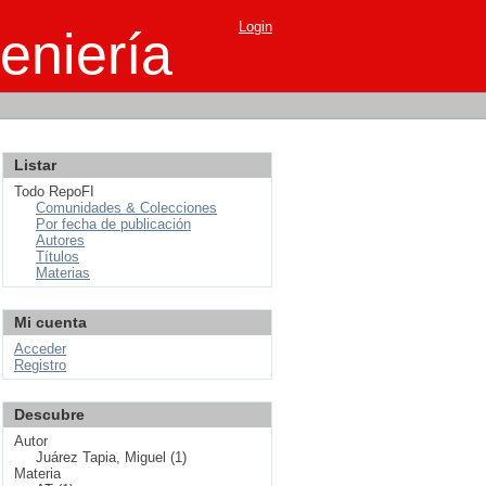
Login
eniería
Listar
Todo RepoFI
Comunidades & Colecciones
Por fecha de publicación
Autores
Títulos
Materias
Mi cuenta
Acceder
Registro
Descubre
Autor
Juárez Tapia, Miguel (1)
Materia