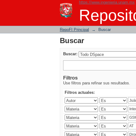
https://www.ingenieria.unam.mx
Buscar
Reposito
RepoFI Principal
→
Buscar
Buscar
Buscar:
Filtros
Use filtros para refinar sus resultados.
Filtros actuales: