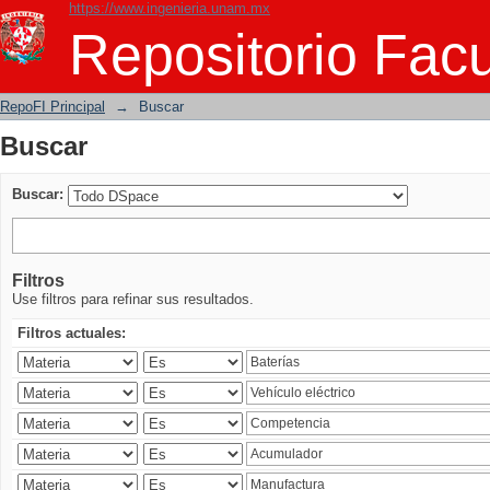
https://www.ingenieria.unam.mx
Buscar
Repositorio Facu
RepoFI Principal
→
Buscar
Buscar
Buscar:
Filtros
Use filtros para refinar sus resultados.
Filtros actuales: