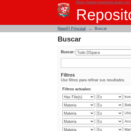
https://www.ingenieria.unam.mx
Buscar
Reposito
RepoFI Principal
→
Buscar
Buscar
Buscar:
Filtros
Use filtros para refinar sus resultados.
Filtros actuales: