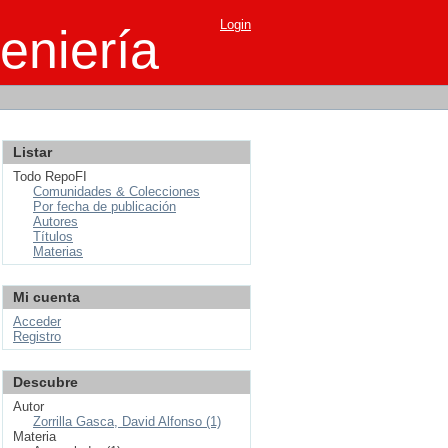
Login
eniería
Listar
Todo RepoFI
Comunidades & Colecciones
Por fecha de publicación
Autores
Títulos
Materias
Mi cuenta
Acceder
Registro
Descubre
Autor
Zorrilla Gasca, David Alfonso (1)
Materia